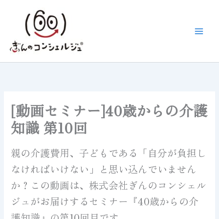
内
容
を
ス
キ
ッ
プ
[動画セミナー]40歳からの介護
知識 第10回
親の介護費用、子どもである「自分が負担し
なければいけない」と思い込んでいません
か？この動画は、株式会社ぎんのコンシェル
ジュがお届けするセミナー『40歳からの介
護知識』の第10回目です。