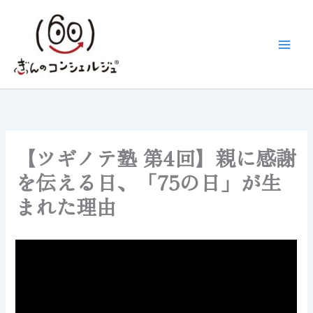
内
容
を
ス
キ
ッ
プ
【ツギノテ塾 第4回】親に感謝
を伝える日、「75の日」が生
まれた理由